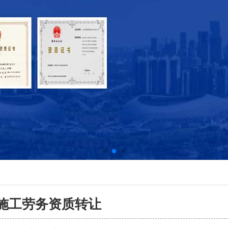
施工劳务资质转让