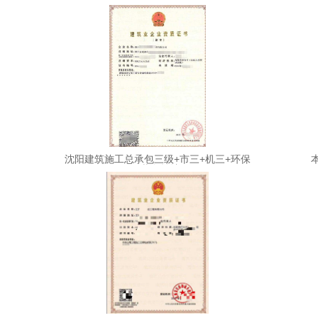
沈阳建筑施工总承包三级+市三+机三+环保
+劳务转让