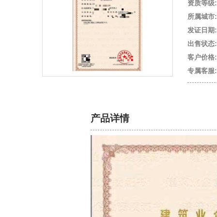
资质等级:
所属城市:
发证日期:
出售状态:
客户价格:
专属客服:
产品详情