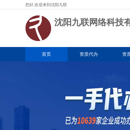
您好,欢迎来到沈阳九联
沈阳九联网络科技
首页
资质代办
资