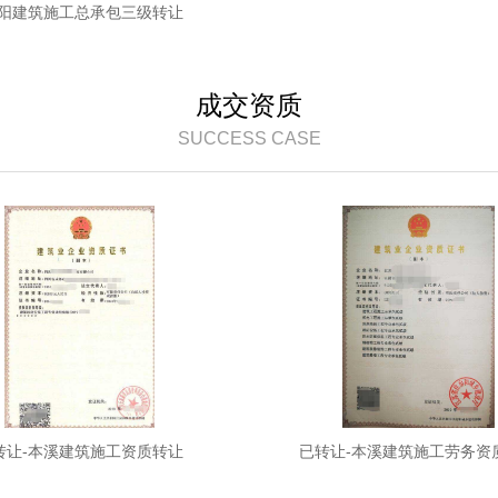
阳建筑施工总承包三级转让
成交资质
SUCCESS CASE
转让-本溪建筑施工资质转让
已转让-本溪建筑施工劳务资