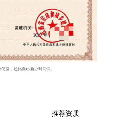
办便宜，还比自己新办时间快。
推荐资质