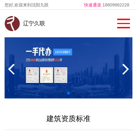
您好,欢迎来到沈阳九联
快速通道:
18809882228
辽宁久联
建筑资质标准