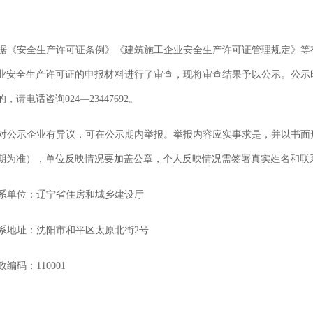
据《安全生产许可证条例》《建筑施工企业安全生产许可证管理规定》等
业安全生产许可证的申报材料进行了审查，现将审查结果予以公示。公示时间
，请电话咨询024—23447692。
对公示企业有异议，可在公示期内举报。举报内容应实事求是，并以书面
期为准），单位反映情况要加盖公章，个人反映情况需签署真实姓名和联
系单位：辽宁省住房和城乡建设厅
系地址：沈阳市和平区太原北街2号
政编码：110001