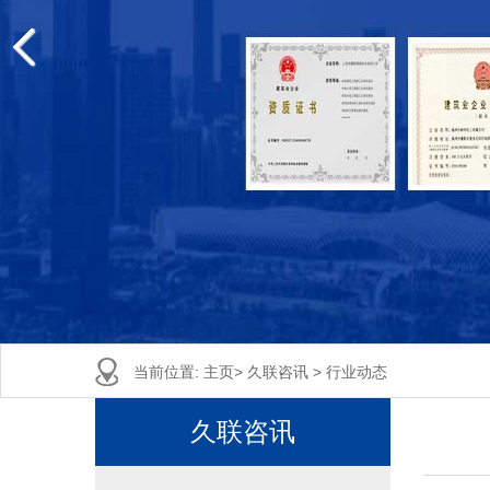
当前位置:
主页
>
久联咨讯
>
行业动态
久联咨讯