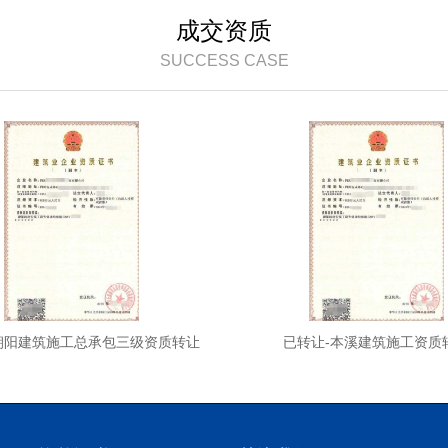
成交资质
SUCCESS CASE
朝阳建筑施工总承包三级资质转让
已转让-本溪建筑施工资质