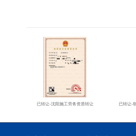
转让
已转让-沈阳施工劳务资质转让
已转让-