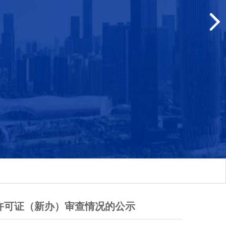
产许可证（新办）审查情况的公示