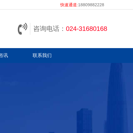
快速通道:
18809882228
咨询电话：
024-31680168
咨讯
联系我们