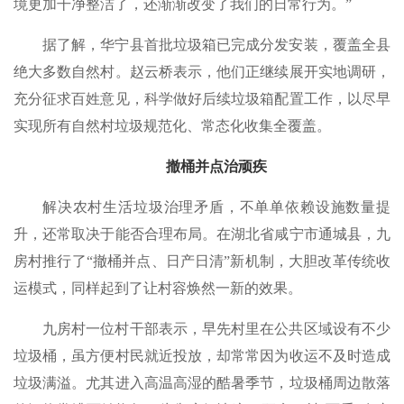
境更加干净整洁了，还渐渐改变了我们的日常行为。”
据了解，华宁县首批垃圾箱已完成分发安装，覆盖全县
绝大多数自然村。赵云桥表示，他们正继续展开实地调研，
充分征求百姓意见，科学做好后续垃圾箱配置工作，以尽早
实现所有自然村垃圾规范化、常态化收集全覆盖。
撤桶并点治顽疾
解决农村生活垃圾治理矛盾，不单单依赖设施数量提
升，还常取决于能否合理布局。在湖北省咸宁市通城县，九
房村推行了“撤桶并点、日产日清”新机制，大胆改革传统收
运模式，同样起到了让村容焕然一新的效果。
九房村一位村干部表示，早先村里在公共区域设有不少
垃圾桶，虽方便村民就近投放，却常常因为收运不及时造成
垃圾满溢。尤其进入高温高湿的酷暑季节，垃圾桶周边散落