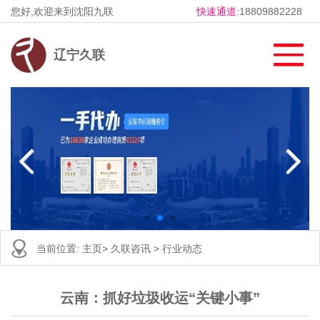
您好,欢迎来到沈阳九联
快速通道:
18809882228
辽宁久联
当前位置:
主页
>
久联咨讯
>
行业动态
云南：抓好垃圾收运“关键小事”