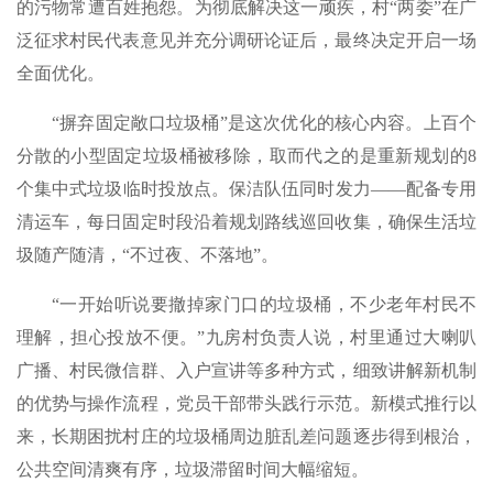
的污物常遭百姓抱怨。为彻底解决这一顽疾，村“两委”在广
泛征求村民代表意见并充分调研论证后，最终决定开启一场
全面优化。
“摒弃固定敞口垃圾桶”是这次优化的核心内容。上百个
分散的小型固定垃圾桶被移除，取而代之的是重新规划的8
个集中式垃圾临时投放点。保洁队伍同时发力——配备专用
清运车，每日固定时段沿着规划路线巡回收集，确保生活垃
圾随产随清，“不过夜、不落地”。
“一开始听说要撤掉家门口的垃圾桶，不少老年村民不
理解，担心投放不便。”九房村负责人说，村里通过大喇叭
广播、村民微信群、入户宣讲等多种方式，细致讲解新机制
的优势与操作流程，党员干部带头践行示范。新模式推行以
来，长期困扰村庄的垃圾桶周边脏乱差问题逐步得到根治，
公共空间清爽有序，垃圾滞留时间大幅缩短。