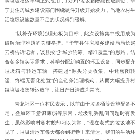
辆垃圾收运车辆正式投用，1320个垃圾箱陆续投放到位，华
宁县住房城乡建设部门围绕硬件升级开始发力，当地农村生
活垃圾设施数量不足的状况得到缓解。
“以补齐环境治理短板为目标，此次设施集中投用成为
破解治理难题的关键举措。”华宁县住房城乡建设局局长赵
云桥告诉记者，该县按照“城乡统筹、精准覆盖”的思路，结
合各乡镇实际需求，科学分配新购置的环卫设备，同步配齐
垃圾箱与转运车辆，搭建起“源头分类收集、中途密闭转
运、终端无害化处置”的全链条治理模式，从而大幅提升村
组垃圾收集转运效率，让日产日清成为常态。
青龙社区一位村民表示，以前由于垃圾桶等设施配备不
足，叠加环卫意识薄弱等原因，垃圾乱丢乱倒问题时有发
生，虽然影响村容村貌却习以为常，“现在老式的垃圾池不
见了，垃圾清运车每天都会到街巷里来清运。我们的生活环