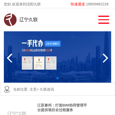
您好,欢迎来到沈阳九联
快速通道:
18809882228
辽宁久联
当前位置:
主页
>
久联咨讯
江苏泰州：打造BIM协同管理平
台提供项目全过程服务