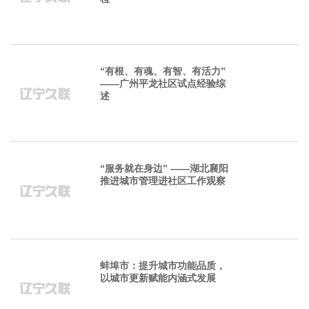
“有根、有魂、有智、有活力”
——广州平龙社区试点经验综
述
“服务就在身边” ——湖北襄阳
推进城市管理进社区工作观察
蚌埠市：提升城市功能品质，
以城市更新赋能内涵式发展