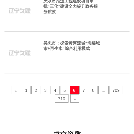
天水市推进工程建设项目审
批“三化”建设全力提升政务服
务质效
吴忠市：探索黄河流域“海绵城
市+再生水”综合利用模式
«
1
2
3
4
5
6
7
8
...
709
710
»