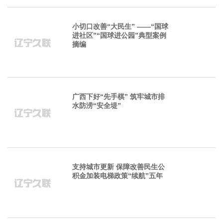
小切口改善“大民生” ——“国球
进社区”“国球进公园”典型案例
摘编
广西下好“先手棋” 筑牢城市排
水防涝“安全堤”
支持城市更新 保障改善民生公
积金加装电梯政策“续航”五年