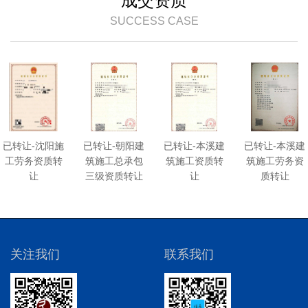
成交资质
SUCCESS CASE
已转让-沈阳施
已转让-朝阳建
已转让-本溪建
已转让-本溪建
工劳务资质转
筑施工总承包
筑施工资质转
筑施工劳务资
让
三级资质转让
让
质转让
关注我们
联系我们